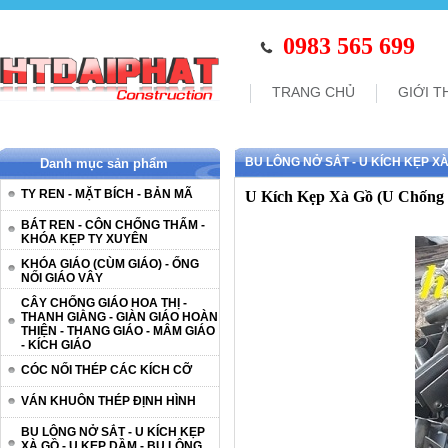
0983 565 699
TRANG CHỦ
GIỚI T
BU LÔNG NỞ SẮT - U KÍCH KẸP XÀ
Danh mục sản phẩm
TY REN - MẶT BÍCH - BẢN MÃ
U Kích Kẹp Xà Gồ (U Chống
BÁT REN - CÔN CHỐNG THẤM -
KHÓA KẸP TY XUYÊN
KHÓA GIÁO (CÙM GIÁO) - ỐNG
NỐI GIÁO VÂY
CÂY CHỐNG GIÁO HOA THỊ -
THANH GIẰNG - GIÀN GIÁO HOÀN
THIỆN - THANG GIÁO - MÂM GIÁO
- KÍCH GIÁO
CÓC NỐI THÉP CÁC KÍCH CỠ
VÁN KHUÔN THÉP ĐỊNH HÌNH
BU LÔNG NỞ SẮT - U KÍCH KẸP
XÀ GỒ - U KẸP DẦM - BU LÔNG