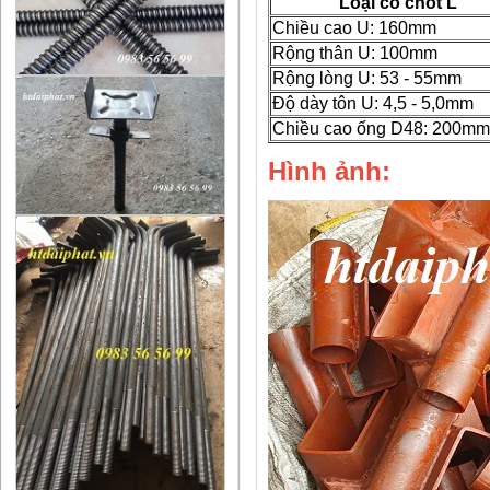
Loại có chốt L
Chiều cao U: 160mm
Rộng thân U: 100mm
Rộng lòng U: 53 - 55mm
Độ dày tôn U: 4,5 - 5,0mm
Chiều cao ống D48: 200mm
H
ình ảnh: