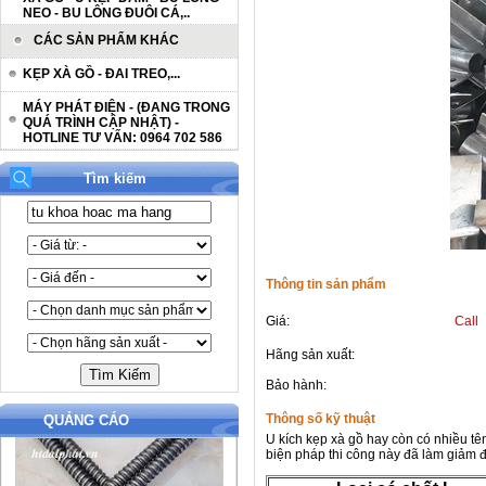
NEO - BU LÔNG ĐUÔI CÁ,..
CÁC SẢN PHẨM KHÁC
KẸP XÀ GỒ - ĐAI TREO,...
MÁY PHÁT ĐIỆN - (ĐANG TRONG
QUÁ TRÌNH CẬP NHẬT) -
HOTLINE TƯ VẤN: 0964 702 586
Tìm kiếm
Thông tin sản phẩm
Giá:
Call
Hãng sản xuất:
Bảo hành:
Thông số kỹ thuật
QUẢNG CÁO
U kích kẹp xà gồ hay còn có nhiều tê
biện pháp thi công này đã làm giảm đư