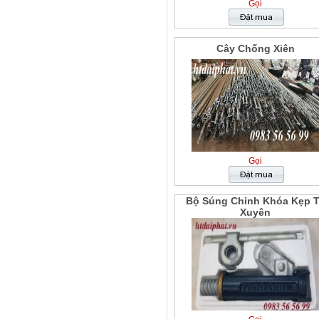
Gọi
Cây Chống Xiên
Gọi
Bộ Súng Chỉnh Khóa Kẹp 
Xuyên