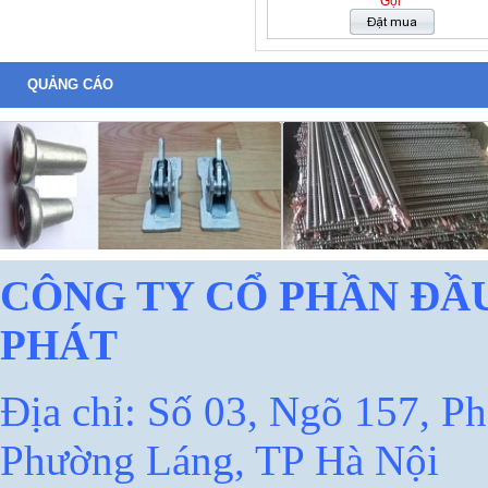
Gọi
QUẢNG CÁO
CÔNG TY CỔ PHẦN ĐẦU
PHÁT
Địa chỉ: Số 03, Ngõ 157, Ph
Phường Láng, TP Hà Nội