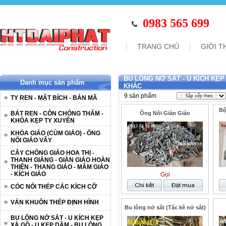
0983 565 699
TRANG CHỦ
GIỚI T
BU LÔNG NỞ SẮT - U KÍCH KẸP
Danh mục sản phẩm
KHÁC
9 sản phẩm
TY REN - MẶT BÍCH - BẢN MÃ
Bộ
BÁT REN - CÔN CHỐNG THẤM -
Ống Nối Giàn Giáo
KHÓA KẸP TY XUYÊN
KHÓA GIÁO (CÙM GIÁO) - ỐNG
NỐI GIÁO VÂY
CÂY CHỐNG GIÁO HOA THỊ -
THANH GIẰNG - GIÀN GIÁO HOÀN
THIỆN - THANG GIÁO - MÂM GIÁO
- KÍCH GIÁO
Gọi
CÓC NỐI THÉP CÁC KÍCH CỠ
VÁN KHUÔN THÉP ĐỊNH HÌNH
Bu lông nở sắt (Tắc kê nở sắt)
BU LÔNG NỞ SẮT - U KÍCH KẸP
XÀ GỒ - U KẸP DẦM - BU LÔNG