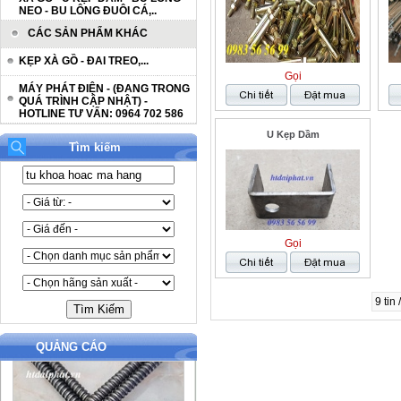
NEO - BU LÔNG ĐUÔI CÁ,..
CÁC SẢN PHẨM KHÁC
KẸP XÀ GỒ - ĐAI TREO,...
Gọi
MÁY PHÁT ĐIỆN - (ĐANG TRONG
QUÁ TRÌNH CẬP NHẬT) -
HOTLINE TƯ VẤN: 0964 702 586
U Kẹp Dầm
Tìm kiếm
Gọi
9 tin
QUẢNG CÁO